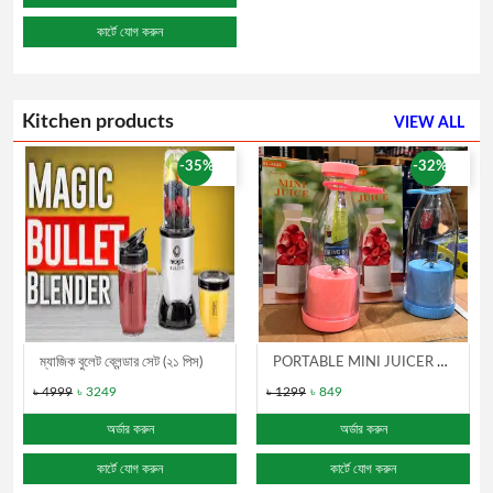
BARKAT
কার্টে যোগ করুন
LOCKET
Ring
2
Kitchen products
VIEW ALL
Breaslet
-35%
-32%
2
ম্যাজিক বুলেট ব্লেন্ডার সেট (২১ পিস)
PORTABLE MINI JUICER BLENDER
৳ 4999
৳ 3249
৳ 1299
৳ 849
অর্ডার করুন
অর্ডার করুন
কার্টে যোগ করুন
কার্টে যোগ করুন